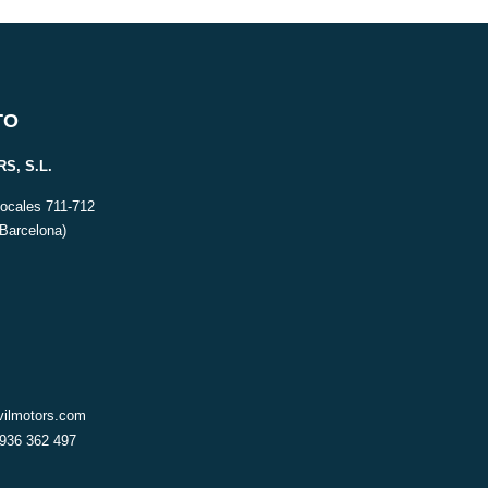
TO
S, S.L.
Locales 711-712
(Barcelona)
ilmotors.com
 936 362 497