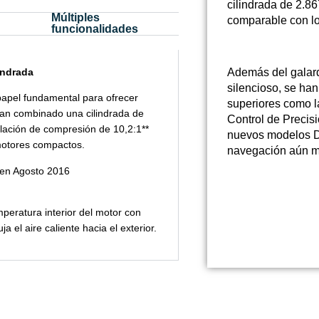
cilindrada de 2.8
Múltiples
comparable con l
funcionalidades
indrada
Además del galard
silencioso, se ha
papel fundamental para ofrecer
superiores como l
han combinado una cilindrada de
Control de Precis
lación de compresión de 10,2:1**
nuevos modelos D
motores compactos.
navegación aún 
 en Agosto 2016
mperatura interior del motor con
el aire caliente hacia el exterior.