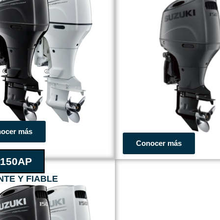
ocer más
Conocer más
150AP
TE Y FIABLE