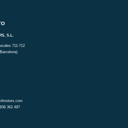
TO
S, S.L.
Locales 711-712
(Barcelona)
ilmotors.com
 936 362 497