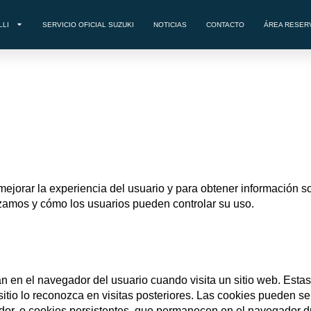
LLI
SERVICIO OFICIAL SUZUKI
NOTICIAS
CONTACTO
ÁREA RESER
mejorar la experiencia del usuario y para obtener información sob
lizamos y cómo los usuarios pueden controlar su uso.
 en el navegador del usuario cuando visita un sitio web. Est
l sitio lo reconozca en visitas posteriores. Las cookies pueden s
dor, o cookies persistentes, que permanecen en el navegador d