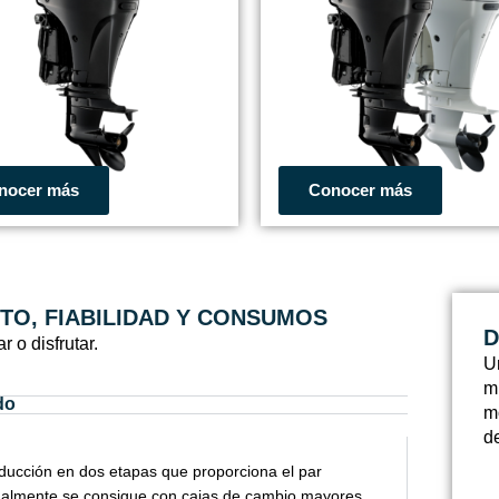
nocer más
Conocer más
NTO, FIABILIDAD Y CONSUMOS
D
r o disfrutar.
U
m
do
m
d
ducción en dos etapas que proporciona el par
malmente se consigue con cajas de cambio mayores,