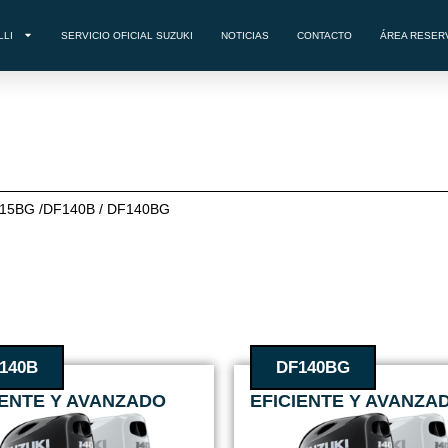
LLI
SERVICIO OFICIAL SUZUKI
NOTICIAS
CONTACTO
ÁREA RESER
F115BG /DF140B / DF140BG
140B
DF140BG
IENTE Y AVANZADO
EFICIENTE Y AVANZA