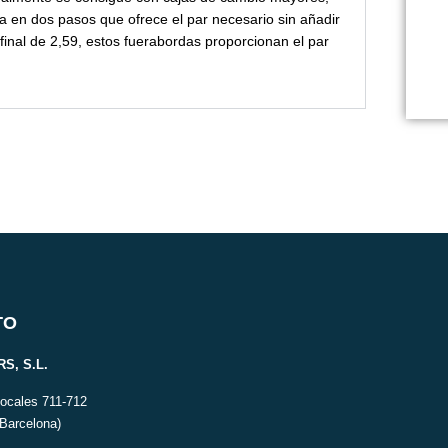
a en dos pasos que ofrece el par necesario sin añadir
final de 2,59, estos fuerabordas proporcionan el par
TO
S, S.L.
Locales 711-712
(Barcelona)