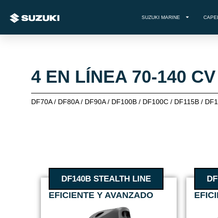
SUZUKI MARINE
CAPE
4 EN LÍNEA 70-140 CV
DF70A / DF80A / DF90A / DF100B / DF100C / DF115B / D
DF140B STEALTH LINE
DF
EFICIENTE Y AVANZADO
EFIC